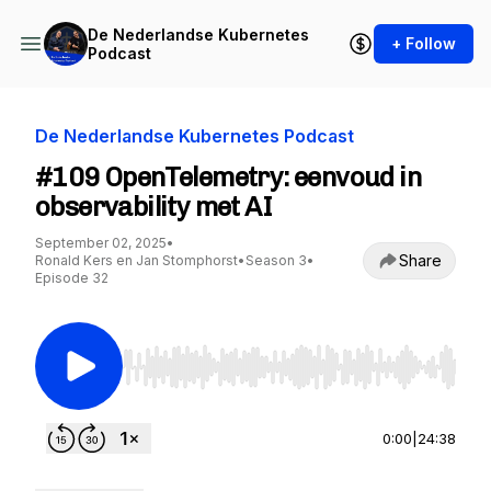
De Nederlandse Kubernetes
+ Follow
Podcast
De Nederlandse Kubernetes Podcast
#109 OpenTelemetry: eenvoud in
observability met AI
September 02, 2025
•
Share
Ronald Kers en Jan Stomphorst
•
Season 3
•
Episode 32
Use Left/Right to seek, Home/End to jump to st
0:00
|
24:38