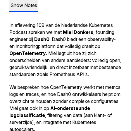
Show Notes
In aflevering 109 van de Nederlandse Kubernetes
Podcast spreken we met
Miel Donkers
, founding
engineer bij
Dash0
. Dash0 biedt een observability-
en monitoringplatform dat volledig draait op
OpenTelemetry
. Miel legt uit hoe zij zich
onderscheiden van andere aanbieders: volledig open,
gebruiksvriendelijk, en direct inzetbaar met bestaande
standaarden zoals Prometheus API’s.
We bespreken hoe OpenTelemetry werkt met metrics,
logs en traces, en hoe Dash0 ontwikkelaars helpt om
overzicht te houden zonder complexe configuraties.
Miel gaat ook in op
AI-ondersteunde
logclassificatie
, filtering van data (aan klant- of
serverzijde), en integratie met Kubernetes
autoscalers.